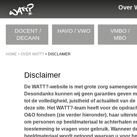
Over 
DOCENT /
HAVO / VWO
VMBO /
DECAAN
MBO
HOME
> OVER WATT?
> DISCLAIMER
Disclaimer
De WATT?-website is met grote zorg samengeste
Desondanks kunnen wij geen garanties geven m
tot de volledigheid, juistheid of actualiteit van d
deze site. Het WATT?-team heeft voor de opdrac
O&O fondsen (zie verder hieronder), haar uiters
om personen op beeldmateriaal te achterhalen 
toestemming te vragen voor gebruik. Wanneer 
beeldmateriaal wordt getoond waarvan u voor he